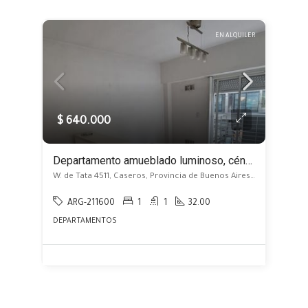
EN ALQUILER
$ 640.000
Departamento amueblado luminoso, céntrico, con balcón sin expensas
W. de Tata 4511, Caseros, Provincia de Buenos Aires, Argentina, Caseros, Caseros
ARG-211600
1
1
32.00
DEPARTAMENTOS