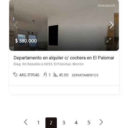
EN ALQUILER
$ 380.000
Departamento en alquiler c/ cochera en El Palomar
Diag. 60 República 6093, El Palomar, Morón
ARG-179546
1
45.00
DEPARTAMENTOS
1
2
3
4
5